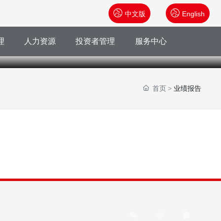


中文版
English
理
人力资源
投资者管理
服务中心
首页
业绩报告
客
服
热
线:



0754