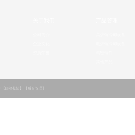
关于我们
产品管理
公司简介
高炉铜冷却设备
企业文化
电炉铜冷却设备
资质荣誉
精密铜件
其他产品
O
【邮箱登陆】
【后台管理】