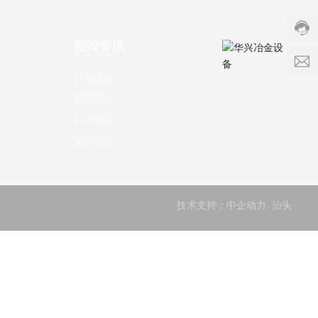
8252
服
务
新闻资讯
时
m
间:
行业信息
8:00
员工活动
-
23:0
先进事迹
企业动态
技术支持：
中企动力
汕头