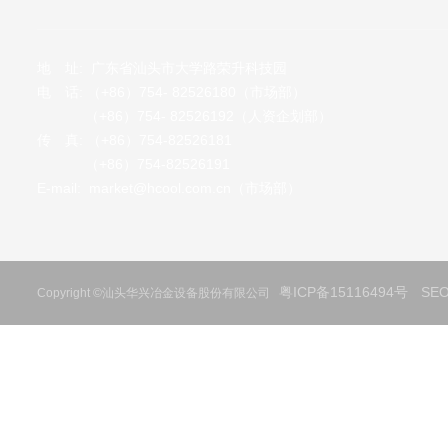
地 址: 广东省汕头市大学路荣升科技园
电 话:
（+86）754- 82526180
（市场部）
（+86）754- 82526192
（人资企划部）
传 真: （+86）754-82526181
（+86）754-82526191
E-mail:
market@hcool.com.cn
（市场部）
粤ICP备15116494号
SE
Copyright ©汕头华兴冶金设备股份有限公司